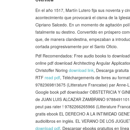
En el año 1517, Martín Lutero fija sus noventa y cin
acontecimiento que provocará el cisma de la Igle
Cipriano Salcedo. En un momento de agitación polít
fatalmente su destino. Convertido en próspero come
que, de manera clandestina, empezaban a introducir
cortada progresivamente por el Santo Oficio.
Pdf Recomendados: Free audio books to download o
online pdf download Architecting Angular Applicat
Christoffer Noring
download link
, Descarga gratuit
RTF
read pdf
, Téléchargements de livres au forma
9782369813675 (Litterature Francaise) par Anne-
Google book pdf downloader OBSTETRICIA Y G
de JUAN LUIS ALCAZAR ZAMBRANO 978849110
peut pas rater ! 9782266265966 (Litterature Franca
gratis ebook EL DERECHO A LA INTIMIDAD GE
audiolibros en inglés. EL VERANO DE LOS JUG
download pdf
, Descargar ebooks gratuitos en lín