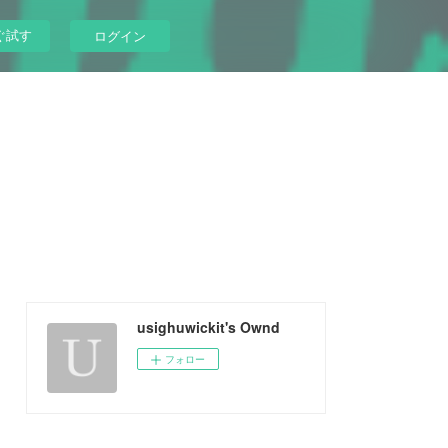
ぐ試す
ログイン
usighuwickit's Ownd
フォロー