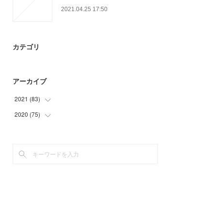
2021.04.25 17:50
カテゴリ
アーカイブ
2021
(
83
)
2020
(
75
(
3
)
)
(
19
)
(
9
)
(
33
)
(
9
)
(
16
)
(
15
)
(
12
)
(
30
)
(
12
)