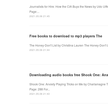
Journalists for Hire: How the CIA Buys the News by Udo Ulfk
Page:...
2021.05.06 21:45
Free books to download to mp3 players The
The Honey-Don't List by Christina Lauren The Honey-Don't Li
2021.05.06 21:44
Downloading audio books free Shook One: Anxi
Shook One: Anxiety Playing Tricks on Me by Charlamagne 
Page: 288 For...
2021.05.06 21:43