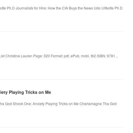
otte Ph.D Journalists for Hire: How the CIA Buys the News Udo Ulfkotte Ph.D
st Christina Lauren Page: 320 Format: pdf, ePub, mobi, fb2 ISBN: 9781...
ety Playing Tricks on Me
Tha God Shook One: Anxiety Playing Tricks on Me Charlamagne Tha God