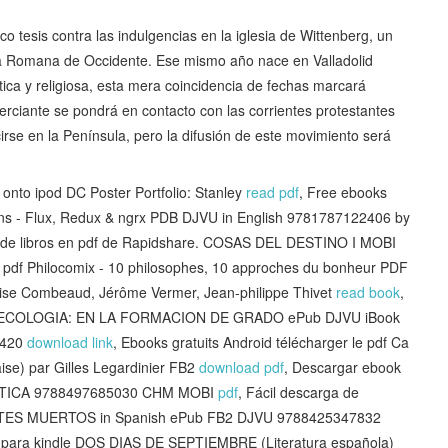
co tesis contra las indulgencias en la iglesia de Wittenberg, un
sia Romana de Occidente. Ese mismo año nace en Valladolid
ica y religiosa, esta mera coincidencia de fechas marcará
rciante se pondrá en contacto con las corrientes protestantes
se en la Península, pero la difusión de este movimiento será
nto ipod DC Poster Portfolio: Stanley
read pdf
, Free ebooks
ions - Flux, Redux & ngrx PDB DJVU in English 9781787122406 by
a de libros en pdf de Rapidshare. COSAS DEL DESTINO I MOBI
t pdf Philocomix - 10 philosophes, 10 approches du bonheur PDF
Lise Combeaud, Jérôme Vermer, Jean-philippe Thivet
read book
,
INECOLOGIA: EN LA FORMACION DE GRADO ePub DJVU iBook
1420
download link
, Ebooks gratuits Android télécharger le pdf Ca
ise) par Gilles Legardinier FB2
download pdf
, Descargar ebook
NETICA 9788497685030 CHM MOBI
pdf
, Fácil descarga de
UETES MUERTOS in Spanish ePub FB2 DJVU 9788425347832
ea para kindle DOS DIAS DE SEPTIEMBRE (Literatura española)