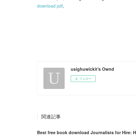
download pdf
,
usighuwickit's Ownd
フォロー
関連記事
Best free book download Journalists for Hire: