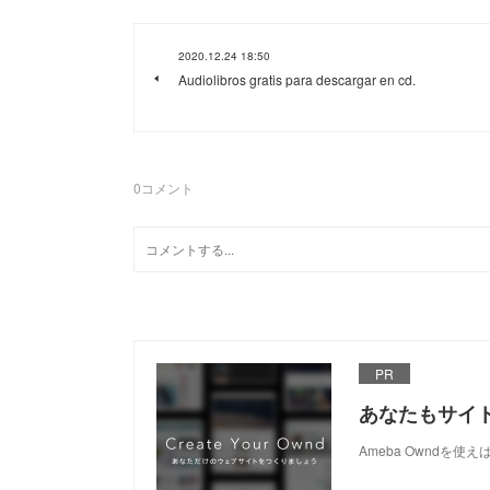
2020.12.24 18:50
Audiolibros gratis para descargar en cd.
0
コメント
PR
あなたもサイ
Ameba Owndを